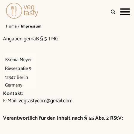
Quick
VEGTASTY
Home
/
Impressum
&
Easy
Angaben gemäß § 5 TMG
Recipes
for
Busy
Days
Kontakt:
E-Mail:
vegtastycom@gmail.com
Verantwortlich für den Inhalt nach § 55 Abs. 2 RStV: